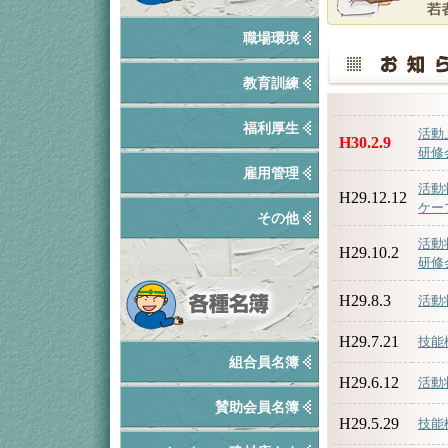
職場環境
教育訓練
福利厚生
活動
H30.2.9
研修
雇用管理
活動
H29.12.12
ケー
その他
活動
H29.10.2
研修
H29.8.3
活動
H29.7.21
技能
組合員名簿
H29.6.12
活動
賛助会員名簿
H29.5.29
技能