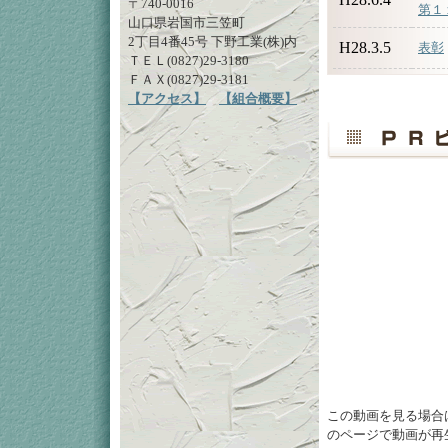
〒740-0016
第１
山口県岩国市三笠町
2丁目4番45号 下野工業(株)内
H28.3.5
表彰
ＴＥＬ(0827)29-3180
ＦＡＸ(0827)29-3181
【アクセス】
【組合概要】
この動画を見る場合
のページで動画が再