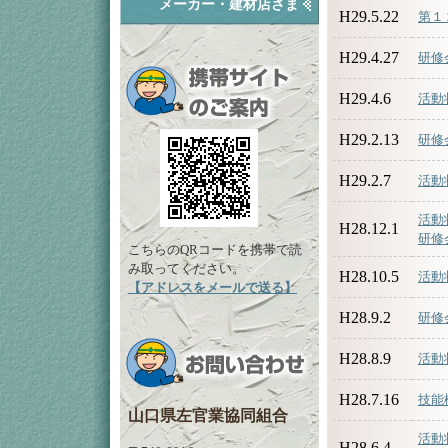
メーカー・建材店さま
H29.5.22
第１
H29.4.27
研修
H29.4.6
活動
H29.2.13
研修
H29.2.7
活動
活動
H28.12.1
研修
こちらのQRコードを携帯で読
み取ってください。
H28.10.5
活動
【アドレスをメールで送る】
H28.9.2
研修
H28.8.9
活動
H28.7.16
技能
山口県左官業協同組合
活動
H28.6.4