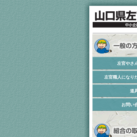
左官やさ
左官職人になり
道
お問い