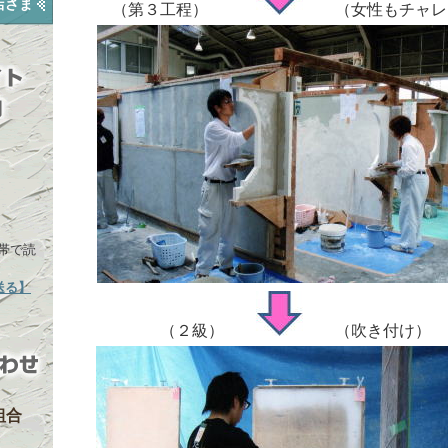
店さま
（第３工程）
（女性もチャレ
帯で読
送る】
（２級）
（吹き付け）
組合