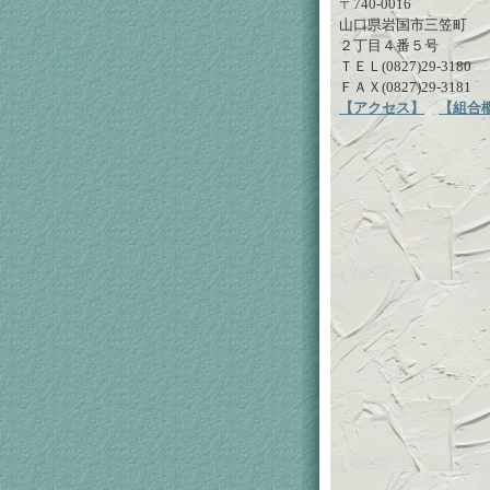
〒740-0016
山口県岩国市三笠町
２丁目４番５号
ＴＥＬ(0827)29-3180
ＦＡＸ(0827)29-3181
【アクセス】
【組合