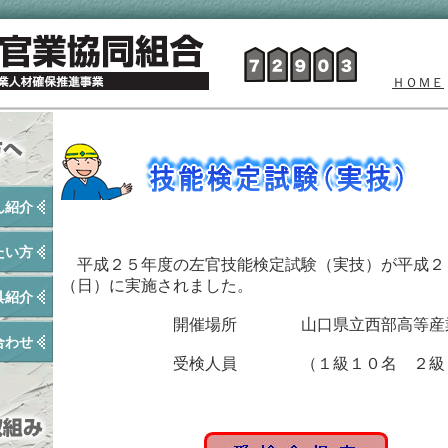
ＨＯＭＥ
ん紹介
たい方
平成２５年度の左官技能検定試験（実技）が平成２
（日）に実施されました。
具紹介
開催場所 山口県立西部高等産業
合わせ
受検人員 （１級１０名 ２級１