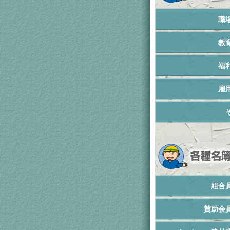
職
教
福
雇
組合
賛助会