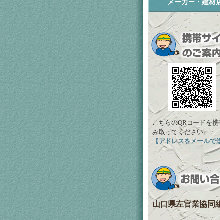
メーカー・建材
こちらのQRコードを携
み取ってください。
【アドレスをメールで
山口県左官業協同