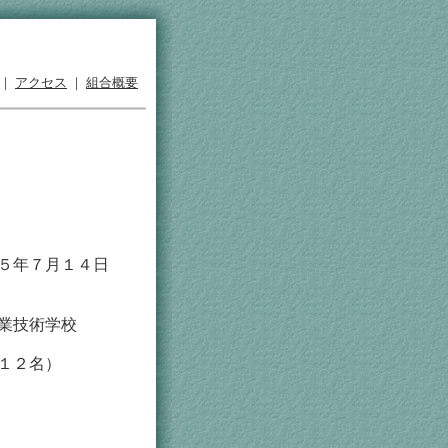
｜
アクセス
｜
組合概要
５年７月１４日
技術学校
２名）