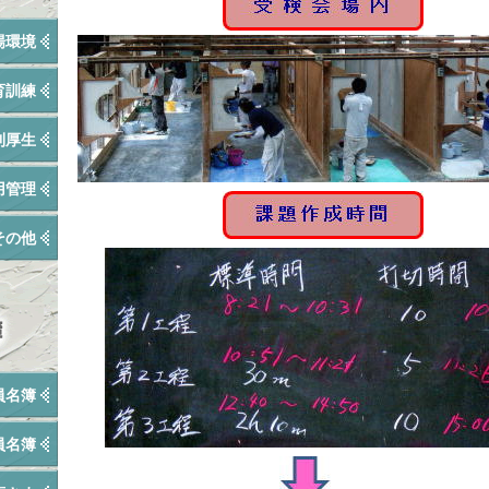
場環境
育訓練
利厚生
用管理
その他
員名簿
員名簿